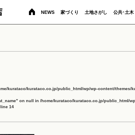
NEWS
家づくり
土地さがし
公共･土木
ome/kurataco/kurataco.co.jp/public_html/wp/wp-content/themes/ku
cat_name" on null in
/home/kurataco/kurataco.co.jp/public_html/w
line
14