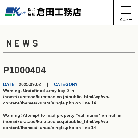
メニュー
NEWS
P1000404
DATE
2025.09.02 ｜
CATEGORY
Warning
: Undefined array key 0 in
/home/kurataco/kurataco.co.jp/public_html/wp/wp-
content/themes/kurata/single.php
on line
14
Warning
: Attempt to read property "cat_name" on null in
/home/kurataco/kurataco.co.jp/public_html/wp/wp-
content/themes/kurata/single.php
on line
14